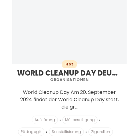
Hot
WORLD CLEANUP DAY DEUTSCHLAND C/O LET'S DO IT! GERMANY E.V.
ORGANISATIONEN
World Cleanup Day Am 20. September
2024 findet der World Cleanup Day statt,
die gr...
Aufklärung
Müllbeseitigung
Pädagogik
Sensibilisierung
Zigaretten