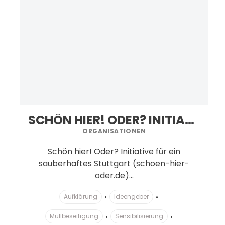
SCHÖN HIER! ODER? INITIATIVE FÜR EIN SAUBERHAFTES STUTTGART
ORGANISATIONEN
Schön hier! Oder? Initiative für ein
sauberhaftes Stuttgart (schoen-hier-
oder.de)...
Aufklärung
Ideengeber
Müllbeseitigung
Sensibilisierung