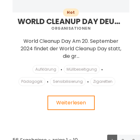
Hot
WORLD CLEANUP DAY DEUTSCHLAND C/O LET'S DO IT! GERMANY E.V.
ORGANISATIONEN
World Cleanup Day Am 20. September
2024 findet der World Cleanup Day statt,
die gr...
Aufklärung
Müllbeseitigung
Pädagogik
Sensibilisierung
Zigaretten
Weiterlesen