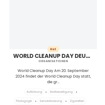
Hot
WORLD CLEANUP DAY DEUTSCHLAND C/O LET'S DO IT! GERMANY E.V.
ORGANISATIONEN
World Cleanup Day Am 20. September
2024 findet der World Cleanup Day statt,
die gr...
Aufklärung
Müllbeseitigung
Pädagogik
Sensibilisierung
Zigaretten