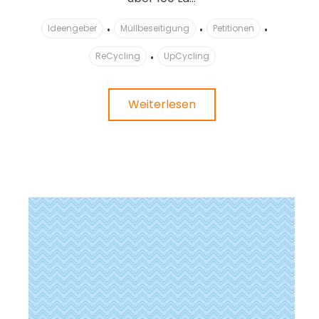
Ideengeber
Müllbeseitigung
Petitionen
ReCycling
UpCycling
Weiterlesen