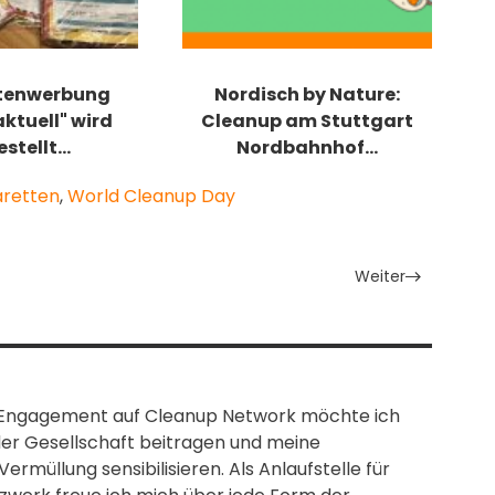
stenwerbung
Nordisch by Nature:
ktuell" wird
Cleanup am Stuttgart
estellt…
Nordbahnhof…
aretten
,
World Cleanup Day
Weiter
Engagement auf Cleanup Network möchte ich
er Gesellschaft beitragen und meine
müllung sensibilisieren. Als Anlaufstelle für