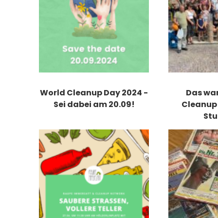
World Cleanup Day 2024 -
Das war
Sei dabei am 20.09!
Cleanup 
Stu