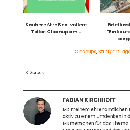
Saubere Straßen, vollere
Briefka
Teller: Cleanup am…
"Einkaufa
eing
Cleanups
,
Stuttgart
,
Zig
Zurück
FABIAN KIRCHHOFF
Mit meinem ehrenamtlichen 
aktiv zu einem Umdenken in d
Mitmenschen für das Thema Ver