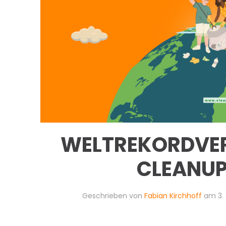
WELTREKORDVE
CLEANUP
Geschrieben von
Fabian Kirchhoff
am
3.