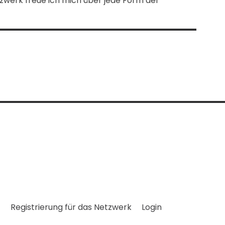
tzwerk freue ich mich über jede Form der
t
Registrierung für das Netzwerk
Login