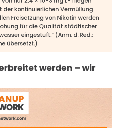
on nur 2,4 × 10-3 mg L-1 liegen
cht der kontinuierlichen Vermüllung
llen Freisetzung von Nikotin werden
ohung für die Qualität städtischer
wasser eingestuft.” (Anm. d. Red.:
e übersetzt.)
verbreitet werden – wir