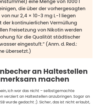
tenstummel) eine Menge von 1000 l
inigen, die über der vorhergesagten
on nur 2,4 × 10-3 mg L-1 liegen
cht der kontinuierlichen Vermüllung
llen Freisetzung von Nikotin werden
ohung für die Qualität städtischer
wasser eingestuft.” (Anm. d. Red.:
e übersetzt.)
nbecher an Haltestellen
aufmerksam machen
nein, ich war das nicht – selbstgemachte
verziert an Haltestellen anzubringen. Sogar an
B wurde gedacht ;). Sicher, das ist nicht erlaubt,