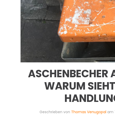
ASCHENBECHER A
WARUM SIEHT 
HANDLUN
Geschrieben von
Thomas Venugopal
am