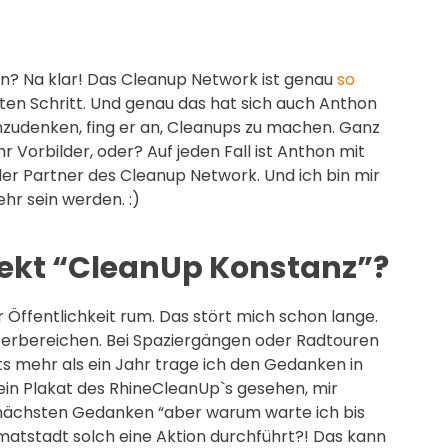
n? Na klar! Das Cleanup Network ist genau
so
sten Schritt. Und genau das hat sich auch Anthon
zudenken, fing er an, Cleanups zu machen. Ganz
r Vorbilder, oder? Auf jeden Fall ist Anthon mit
eller Partner des Cleanup Network. Und ich bin mir
ehr sein werden. :)
jekt “CleanUp Konstanz”?
der Öffentlichkeit rum. Das stört mich schon lange.
Uferbereichen. Bei Spaziergängen oder Radtouren
ts mehr als ein Jahr trage ich den Gedanken in
ein Plakat des RhineCleanUp`s gesehen, mir
m nächsten Gedanken “aber warum warte ich bis
imatstadt solch eine Aktion durchführt?! Das kann