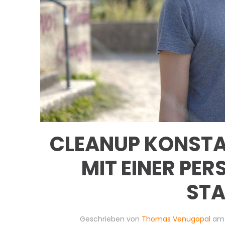
CLEANUP KONSTA
MIT EINER PE
STA
Geschrieben von
Thomas Venugopal
a