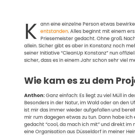
K
ann eine einzelne Person etwas bewirke
entstanden
. Alles beginnt mit einem er
Priesemeister gedacht. Ohne groß Nach
allein. Sicher gibt es aber in Konstanz noch meh
seiner Initiative “CleanUp Konstanz” nun offizi
sicher, dass es in einem Jahr schon sehr viel m
Wie kam es zu dem Pro
Anthon:
Ganz einfach: Es liegt zu viel Müll in 
Besonders in der Natur, im Wald oder an den 
ist mir das immer wieder aufgefallen und berei
mir rum dagegen etwas zu tun. Dann habe ich 
gedacht “cool, da mach ich mit” und direkt i
eine Organisation aus Düsseldorf in meiner He