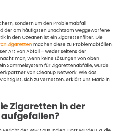
uchern, sondern um den Problemabfall
sind der am häufigsten unachtsam weggeworfene
tik in den Ozeanen ist ein Zigarettenfilter. Die
von Zigaretten
machen diese zu Problemabfällen.
ser Art von Abfall – weder seitens der
as macht man, wenn keine Lösungen von oben
in Sammelsystem für Zigarettenabfälle, wurde
werkpartner von Cleanup Network. Wie das
htig ist, sich zu vernetzen, erklärt uns Mario in
e Zigaretten in der
 aufgefallen?
 Bericht der WHO aus Indien. Dort wurde u. a. die