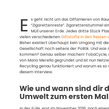
E
s geht nicht um das Diffamieren von Ra
“Zigarettenreste”. Zigarettenstummel 
Müll unserer Erde. Jedes dritte Stück Plas
vielen verschiedenen
Giftstoffe in den Resten 
Bisher existiert überhaupt kein Umgang mit die
Gesellschaft noch seitens der Politik. Und w
kommen? Genau: selber machen! TobaCycle, e
von Mario Merella gegründet und ist nun Netz
Recycling genau funktioniert und warum es so wic
diesem Interview.
Wie und wann sind dir di
Umwelt zum ersten Mal
In der Fülle, erst im November 2016, nach einem