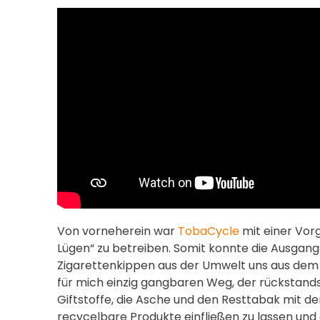
Von vorneherein war
TobaCycle
mit einer Vor
Lügen“ zu betreiben. Somit konnte die Ausgangs
Zigarettenkippen aus der Umwelt uns aus dem
für mich einzig gangbaren Weg, der rückstandsl
Giftstoffe, die Asche und den Resttabak mit de
recycelbare Produkte einfließen zu lassen und g